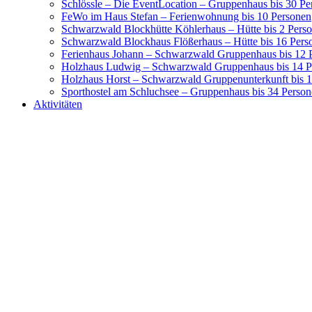
Schlössle – Die EventLocation – Gruppenhaus bis 30 Pe
FeWo im Haus Stefan – Ferienwohnung bis 10 Personen
Schwarzwald Blockhütte Köhlerhaus – Hütte bis 2 Pers
Schwarzwald Blockhaus Flößerhaus – Hütte bis 16 Pers
Ferienhaus Johann – Schwarzwald Gruppenhaus bis 12 
Holzhaus Ludwig – Schwarzwald Gruppenhaus bis 14 P
Holzhaus Horst – Schwarzwald Gruppenunterkunft bis 
Sporthostel am Schluchsee – Gruppenhaus bis 34 Perso
Aktivitäten