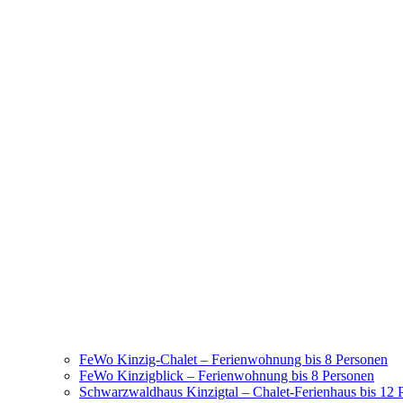
FeWo Kinzig-Chalet – Ferienwohnung bis 8 Personen
FeWo Kinzigblick – Ferienwohnung bis 8 Personen
Schwarzwaldhaus Kinzigtal – Chalet-Ferienhaus bis 12 