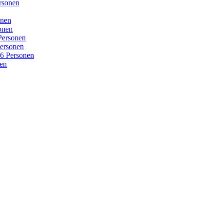
rsonen
onen
onen
Personen
ersonen
16 Personen
nen