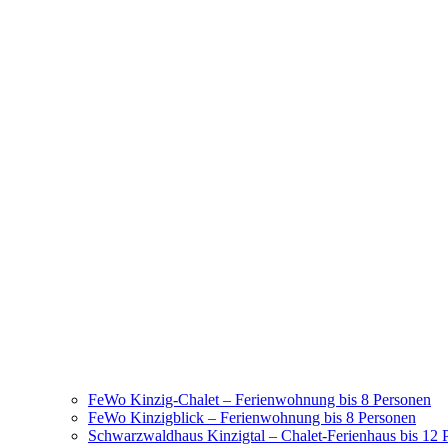
FeWo Kinzig-Chalet – Ferienwohnung bis 8 Personen
FeWo Kinzigblick – Ferienwohnung bis 8 Personen
Schwarzwaldhaus Kinzigtal – Chalet-Ferienhaus bis 12 