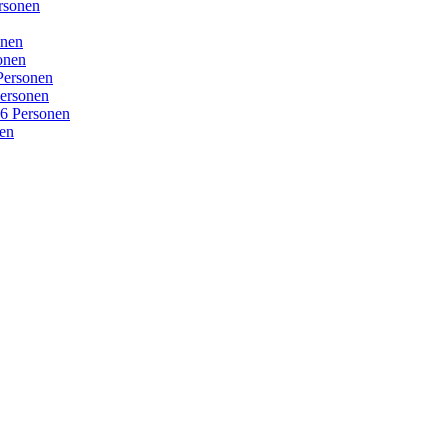
rsonen
onen
onen
Personen
ersonen
16 Personen
nen