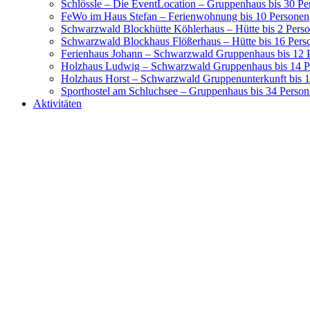
Schlössle – Die EventLocation – Gruppenhaus bis 30 Pe
FeWo im Haus Stefan – Ferienwohnung bis 10 Personen
Schwarzwald Blockhütte Köhlerhaus – Hütte bis 2 Pers
Schwarzwald Blockhaus Flößerhaus – Hütte bis 16 Pers
Ferienhaus Johann – Schwarzwald Gruppenhaus bis 12 
Holzhaus Ludwig – Schwarzwald Gruppenhaus bis 14 P
Holzhaus Horst – Schwarzwald Gruppenunterkunft bis 
Sporthostel am Schluchsee – Gruppenhaus bis 34 Perso
Aktivitäten