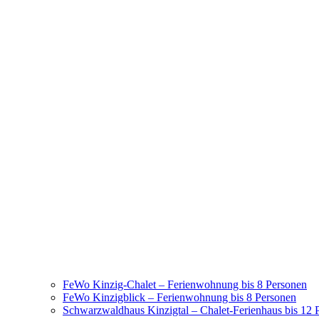
FeWo Kinzig-Chalet – Ferienwohnung bis 8 Personen
FeWo Kinzigblick – Ferienwohnung bis 8 Personen
Schwarzwaldhaus Kinzigtal – Chalet-Ferienhaus bis 12 