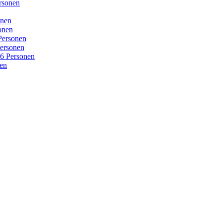
rsonen
onen
onen
Personen
ersonen
16 Personen
nen