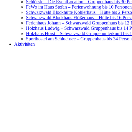
Schlössle – Die EventLocation – Gruppenhaus bis 30 Pe
FeWo im Haus Stefan – Ferienwohnung bis 10 Personen
Schwarzwald Blockhütte Köhlerhaus – Hütte bis 2 Pers
Schwarzwald Blockhaus Flößerhaus – Hütte bis 16 Pers
Ferienhaus Johann – Schwarzwald Gruppenhaus bis 12 
Holzhaus Ludwig – Schwarzwald Gruppenhaus bis 14 P
Holzhaus Horst – Schwarzwald Gruppenunterkunft bis 
Sporthostel am Schluchsee – Gruppenhaus bis 34 Perso
Aktivitäten