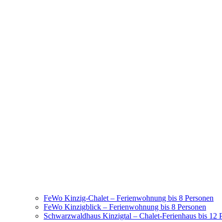
FeWo Kinzig-Chalet – Ferienwohnung bis 8 Personen
FeWo Kinzigblick – Ferienwohnung bis 8 Personen
Schwarzwaldhaus Kinzigtal – Chalet-Ferienhaus bis 12 