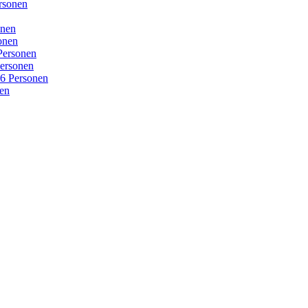
rsonen
onen
onen
Personen
ersonen
16 Personen
nen