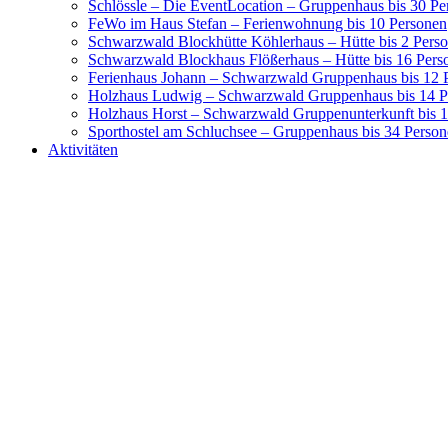
Schlössle – Die EventLocation – Gruppenhaus bis 30 Pe
FeWo im Haus Stefan – Ferienwohnung bis 10 Personen
Schwarzwald Blockhütte Köhlerhaus – Hütte bis 2 Pers
Schwarzwald Blockhaus Flößerhaus – Hütte bis 16 Pers
Ferienhaus Johann – Schwarzwald Gruppenhaus bis 12 
Holzhaus Ludwig – Schwarzwald Gruppenhaus bis 14 P
Holzhaus Horst – Schwarzwald Gruppenunterkunft bis 
Sporthostel am Schluchsee – Gruppenhaus bis 34 Perso
Aktivitäten